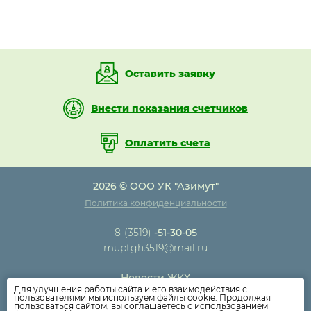
Оставить заявку
Внести показания счетчиков
Оплатить счета
2026 © ООО УК "Азимут"
Политика конфиденциальности
8-(3519)
-51-30-05
muptgh3519@mail.ru
Новости ЖКХ
Для улучшения работы сайта и его взаимодействия с
Новости компании
пользователями мы используем файлы cookie. Продолжая
пользоваться сайтом, вы соглашаетесь с использованием