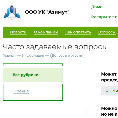
Дома
ООО УК "Азимут"
Раскрытие 
Новости
О компании
Как оплатить
Вопросы
Часто задаваемые вопросы
—
—
Главная
Информация
Вопросы и ответы
Может 
Все рубрики
предсе
Прочие
Можно 
но не 