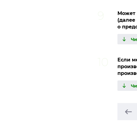
Может 
(далее
о пред
Если м
произв
произв