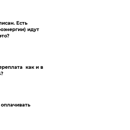
писан. Есть
роэнергии) идут
это?
ереплата как и в
ь?
 оплачивать