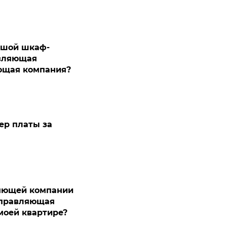
ьшой шкаф-
авляющая
яющая компания?
ер платы за
ляющей компании
 управляющая
моей квартире?