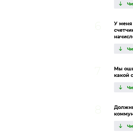
У меня
счетчи
начисл
Мы оши
какой 
Должны
коммун